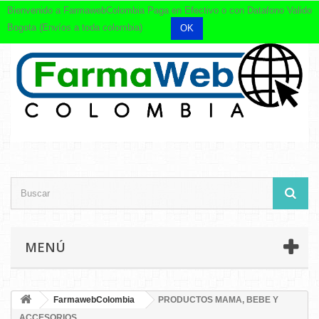
Bienvenido a FarmawebColombia Paga en Efectivo o con Datafono Valido
Bogota (Envíos a toda colombia)
OK
MENÚ
FarmawebColombia
PRODUCTOS MAMA, BEBE Y
ACCESORIOS