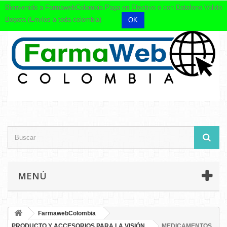
Bienvenido a FarmawebColombia Paga en Efectivo o con Datafono Valido
Bogota (Envíos a toda colombia)
OK
MENÚ
FarmawebColombia
PRODUCTO Y ACCESORIOS PARA LA VISIÓN
MEDICAMENTOS