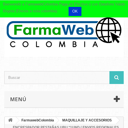
Bienvenido a FarmawebColombia Paga en Efectivo o con Datafono Valido
Bogota (Envíos a toda colombia)
OK
MENÚ
FarmawebColombia
MAQUILLAJE Y ACCESORIOS
ENCRESPADOR PESTAÑAS UBU *1UND ( ENVIOS REGIONALES