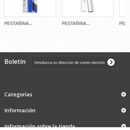
PESTAÑINA...
PESTAÑINA...
PEST
Boletín
Categorías
Información
Información sobre la tienda