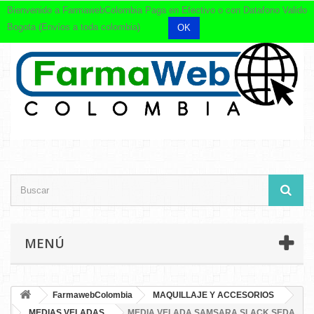
Bienvenido a FarmawebColombia Paga en Efectivo o con Datafono Valido
Bogota (Envíos a toda colombia)
OK
MENÚ
FarmawebColombia
MAQUILLAJE Y ACCESORIOS
MEDIAS VELADAS
MEDIA VELADA SAMSARA SLACK SEDA