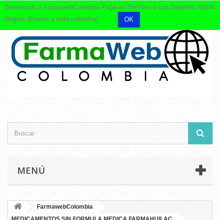
Bienvenido a FarmawebColombia Paga en Efectivo o con Datafono Valido
Bogota (Envíos a toda colombia)
OK
MENÚ
FarmawebColombia
MEDICAMENTOS SIN FORMULA MEDICA FARMAHUILAC