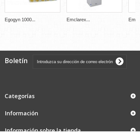
Egogyn 1000...
Emclarex...
Emcla
Boletín
Categorías
Información
Información sobre la tienda