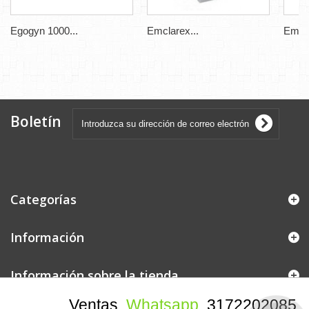
Egogyn 1000...
Emclarex...
Emcla
Boletín
Categorías
Información
Información sobre la tienda
Free
Ventas
Whatsapp
3172202085