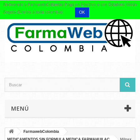
Bienvenido a FarmawebColombia Paga en Efectivo o con Datafono Valido
Bogota (Envíos a toda colombia)
OK
MENÚ
FarmawebColombia
MEDICAMENTOS SIN FORMULA MEDICA FARMAHUILAC
Milpax