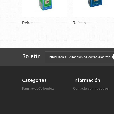
Refresh...
Refresh...
Boletín
Categorías
Información
FarmawebColombia
Contacte con nosotros