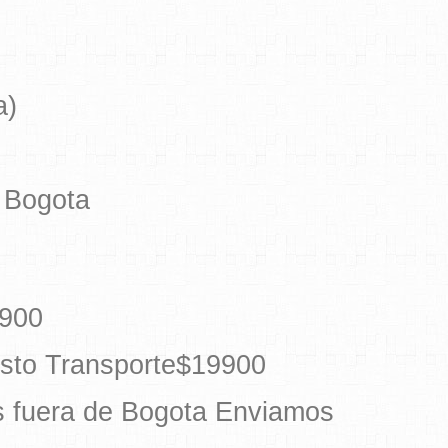
a)
o Bogota
7900
osto Transporte$19900
as fuera de Bogota Enviamos