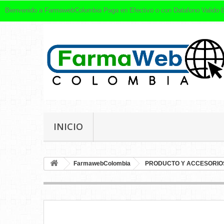
Bienvenido a FarmawebColombia Paga en Efectivo o con Datafono Valido
INICIO
FarmawebColombia
PRODUCTO Y ACCESORIOS