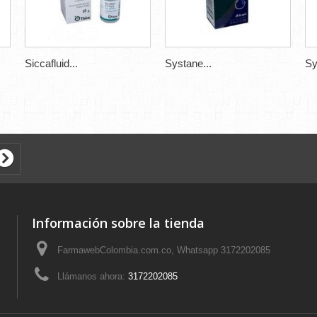
Siccafluid...
Systane...
Sy
Fre
The
And
Información sobre la tienda
Mod
FarmawebColombia.com.co, Whatsapp 3172202085
Llámanos ahora:
3172202085