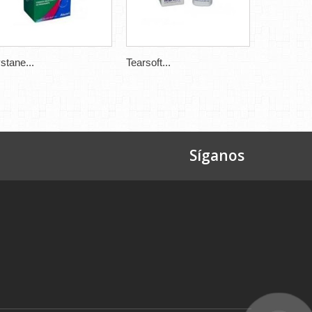
stane...
Tearsoft...
TOPTEAR.
Síganos
e
mes
ules